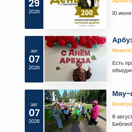
29
Арханге
2026
10 июня
Арбуз
Межпосе
авг
07
Есть пр
2026
объедин
Мяу-
Виногра
авг
07
6 авгус
2026
БиблиоП
перепол