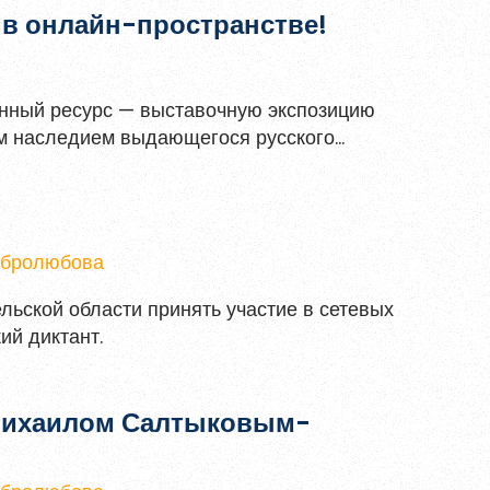
 в онлайн-пространстве!
нный ресурс — выставочную экспозицию
им наследием выдающегося русского
 поморских историй можно не выходя из
Добролюбова
льской области принять участие в сетевых
ий диктант.
 Михаилом Салтыковым-