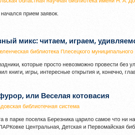
льская областная научная библиотека имени Н. А. 
 начался прием заявок.
ный микс: читаем, играем, удивляем
ленческая библиотека Плесецкого муниципального 
аздники, которые просто невозможно провести без у
ил книги, игры, интересные открытия и, конечно, гла
фурор, или Веселая котовасия
довская библиотечная система
та в парке поселка Березника царило самое что ни н
АРКовке Центральная, Детская и Первомайская биб
ох в честь главных любимцев всей планеты — наши