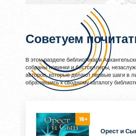
Советуем почитат
В этом разделе библиотекари Архангельск
собраны новинки и бестселлеры, незаслу
авторов, которые делают первые шаги в ли
обратившись к сводному каталогу библиоте
Орест и Сы