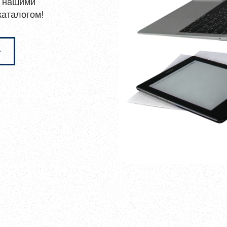
ь нашими
каталогом!
ться
 и содержать хотя бы одну строчную букву, одну
ециальный символ.
Обновить
ных данных
ния материалов
, размещённых на портале.
гистрироваться