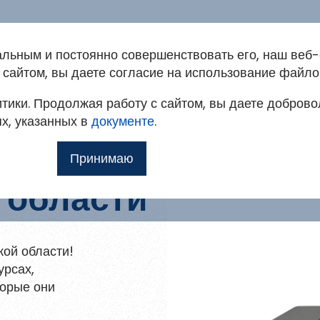
альным и постоянно совершенствовать его, наш веб-
ация на портале
сайтом, вы даете согласие на использование файло
Зайди в библиотеку
Советуем п
тики. Продолжая работу с сайтом, вы даете доброво
овым
т доступ к методическим рекомендациям,
ях, указанных в
мо
документе
.
ким и другим полнотекстовым документам, а
Принимаю
итать
 области
илю
 для
кой области!
урсах,
торые они