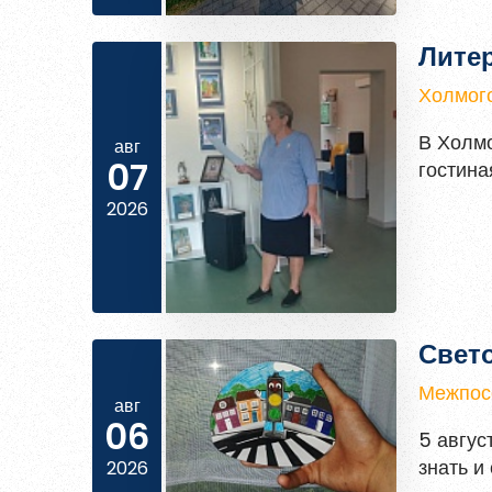
Холмого
В Холмо
авг
07
гостина
дорожит
2026
Свет
Межпосе
авг
06
5 авгус
знать и
2026