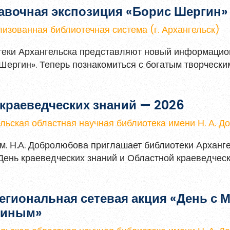
авочная экспозиция «Борис Шергин»
гистрированы?
Войти
изованная библиотечная система (г. Архангельск)
теки Архангельска представляют новый информацио
Шергин». Теперь познакомиться с богатым творческ
я и погрузиться в атмосферу северного фольклора и
краеведческих знаний — 2026
льская областная научная библиотека имени Н. А. 
. Н.А. Добролюбова приглашает библиотеки Арханге
День краеведческих знаний и Областной краеведческ
егиональная сетевая акция «День с
иным»