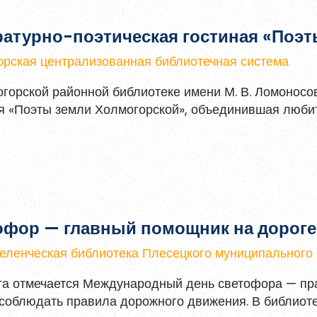
Литературно-
рская централизованная библиотечная система
горской районной библиотеке имени М. В. Ломоносо
я «Поэты земли Холмогорской», объединившая любите
 культурным наследием родного края.
офор — главный помощник на дороге
ленческая библиотека Плесецкого муниципального 
та отмечается Международный день светофора — пра
 соблюдать правила дорожного движения. В библиоте