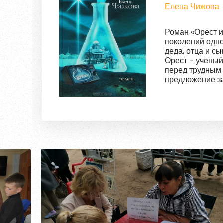
Елена Чижова
Роман «Орест и
поколений одно
деда, отца и с
Орест - ученый
перед трудным
предложение з
и продолжить д
химика, репрес
тридцатые годы
разрабатывать