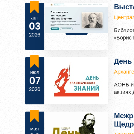
Выст
Уже заре
Централ
авг
03
Библио
2026
«Борис 
писател
дома.
День 
Арханге
июл
07
АОНБ им
2026
акциях 
Межр
Щедр
мая