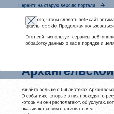
Перейти на старую версию портала
Коллегам
Читателям
Для того, чтобы сделать веб-сайт оптим
1
/
10
Восстановление пароля
Авторизация
Регистр
файлы cookie. Продолжая пользоваться 
Главная
События
Вы успешно зарегистрированы!
Читателям
Коллегам
войти
или
зарегистрироваться
Этот сайт использует сервисы веб-анали
Для того чтобы получить доступ к полнотекст
Зарегистрированные пользователи имею
обработку данных о вас в порядке и цел
документам и записям вебинаров необходи
сценариям мероприятий, библиографичес
авторизоваться.
Библиотеки
Ошибка регистрации.
Перезагрузите
также к записям вебинаров.
Если у вас еще нет учетной записи,
страницу и попробуйте снова
зарегистрируйтесь.
Восстановить пароль
Главная
События
Зайди в библиотеку
Советуем поч
Архангельской
Введите эл.почту, привязанную к проф
на портале. На неё мы отправим ссылку
Узнайте больше о библиотеках Архангельс
восстановления пароля.
О событиях, которые в них проходят, о рес
которыми они располагают, об услугах, ко
Запомнить меня
оказывают своим пользователям.