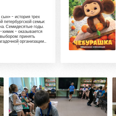
 сын» - история трех
й петербургской семьи:
ына. Семидесятые годы.
-химик - оказывается
 выбором: принять
агадочной организации
ело отца (талантливого
сированного в
) или, как и раньше,
 карамельные эссенции?