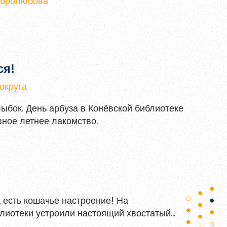
Добролюбова
ся!
округа
лыбок. День арбуза в Конёвской библиотеке
вное летнее лакомство.
а есть кошачье настроение! На
лиотеки устроили настоящий хвостатый
х усатых-полосатых.