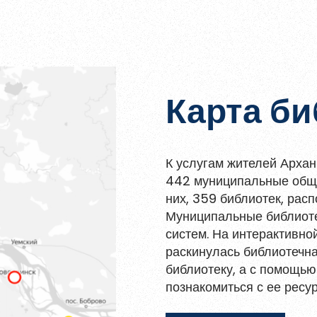
 поговорить с юными читателями о безопасности в 
Карта би
К услугам жителей Архан
442 муниципальные обще
них, 359 библиотек, рас
Муниципальные библиоте
систем. На интерактивно
раскинулась библиотечна
библиотеку, а с помощью
познакомиться с ее ресу