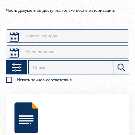
Зарегистрироваться
Современная библиотека
Часть документов доступна только после авторизации.
Вебинары
По секрету всему свету
Конкурсы и акции
Искать точное соответствие
Пароль должен быть минимум 6 символов и содержать хотя
бы одну строчную букву, одну прописную букву, одну цифру
и один специальный символ.
Выберите критерии поиска
Тип