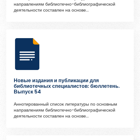
Сценарии
Библиотечный фонд
направлениям библиотечно-библиографической
деятельности составлен на основе
В помощь администратору портала
профессиональных журналов, поступивших в
Архангельскую областную научную библиотеку имени
Н. А. Добролюбова в I квартале 2025 года.
В помощь планированию
Выставочная деятельность
Игровые формы работы
Информационно-библиографическое обслуживание
Информационные технологии
Новые издания и публикации для
Сбросить всё
Искать
библиотечных специалистов: бюллетень.
Выпуск 54
Клубы и кружки в библиотеке
Аннотированный список литературы по основным
Краеведение
направлениям библиотечно-библиографической
деятельности составлен на основе
Молодёжь в библиотеке
профессиональных журналов, поступивших в
Архангельскую областную научную библиотеку имени
Патриотическое воспитание
Н. А. Добролюбова в IV квартале 2024 года.