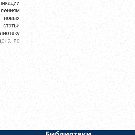
ликации
влениям
о новых
 статьи
лиотеку
щена по