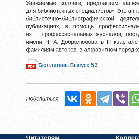
Уважаемые коллеги, предлагаем ваше
Войти
для библиотечных специалистов». Это ан
библиотечно-библиографической деят
публикациях, в помощь профессионал
Восстановить пароль
Зарегистрирова
из профессиональных журналов, посту
имени Н. А. Добролюбова в III кварта
Пароль должен быть минимум 6 символов
фамилиям авторов, в алфавитном порядке
прописную букву, одну цифру и один сп
Бюллетень. Выпуск 53
Я согласен на обработку
персональ
Поделиться
Я согласен с
правилами использова
Заре
Читателям
Коллег