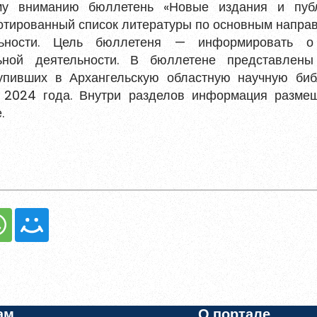
му вниманию бюллетень «Новые издания и пуб
нотированный список литературы по основным напра
ельности. Цель бюллетеня — информировать 
ьной деятельности. В бюллетене представлены
ться
пивших в Архангельскую областную научную биб
ле 2024 года. Внутри разделов информация разме
 и содержать хотя бы одну строчную букву, одну
.
ециальный символ.
Обновить
ных данных
ния материалов
, размещённых на портале.
гистрироваться
ам
О портале