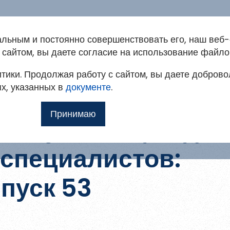
альным и постоянно совершенствовать его, наш веб-
ация на портале
сайтом, вы даете согласие на использование файло
Методкабинет
Конкурсы
тики. Продолжая работу с сайтом, вы даете доброво
овым
т доступ к методическим рекомендациям,
ях, указанных в
мо
документе
.
ким и другим полнотекстовым документам, а
Принимаю
 и публикации для
ы и акции
специалистов:
илю
пуск 53
 для