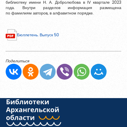
Зарегистрироваться
библиотеку имени Н. А. Добролюбова в IV квартале 2023
Современная библиотека
года. Внутри разделов информация размещена
по фамилиям авторов, в алфавитном порядке.
Вебинары
По секрету всему свету
Бюллетень. Выпуск 50
Конкурсы и акции
Поделиться
Пароль должен быть минимум 6 символов и содержать хотя
бы одну строчную букву, одну прописную букву, одну цифру
и один специальный символ.