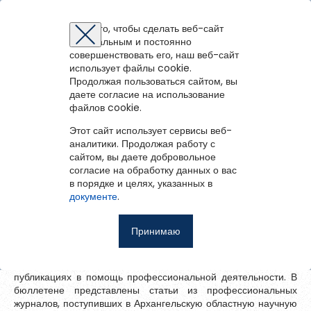
Перейти на старую версию портала
Для того, чтобы сделать веб-сайт
Коллегам
Читателям
оптимальным и постоянно
Восстановление пароля
Регистрация на портале
Авторизация
Вы успешно зарегистрированы!
совершенствовать его, наш веб-сайт
войти
или
зарегистрироваться
использует файлы cookie.
Для того чтобы получить доступ к полнотекстовым документам и
Зарегистрированные пользователи имеют доступ к
Продолжая пользоваться сайтом, вы
записям вебинаров необходимо авторизоваться.
методическим рекомендациям, сценариям мероприятий,
Коллегам
Если у вас еще нет учетной записи,
даете согласие на использование
Читателям
зарегистрируйтесь.
библиографическим и другим полнотекстовым документам, а
Вернуться назад
файлов cookie.
Ошибка регистрации.
Перезагрузите
страницу и попробуйте
также к записям вебинаров.
Новые издания и публикации для
снова
Этот сайт использует сервисы веб-
Восстановить пароль
библиотечных специалистов:
аналитики. Продолжая работу с
сайтом, вы даете добровольное
бюллетень. Выпуск 50
согласие на обработку данных о вас
Главная
в порядке и целях, указанных в
Введите эл.почту, привязанную к профилю на портале. На
документе
.
Коротко о главном
неё мы отправим ссылку для восстановления пароля.
Запомнить меня
Уважаемые коллеги, предлагаем вашему вниманию
бюллетень «Новые издания и публикации для библиотечных
Принимаю
Методкабинет
специалистов». Это аннотированный список литературы по
Войти
основным направлениям библиотечно-библиографической
Официально
деятельности. Цель бюллетеня — информировать о новых
публикациях в помощь профессиональной деятельности. В
бюллетене представлены статьи из профессиональных
Сводный план мероприятий
Восстановить пароль
журналов, поступивших в Архангельскую областную научную