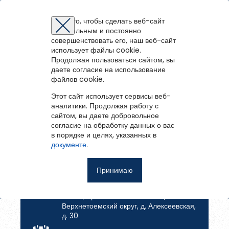
Перейти на старую версию портала
Для того, чтобы сделать веб-сайт
Коллегам
Читателям
оптимальным и постоянно
Восстановление пароля
Регистрация на портале
Авторизация
Вы успешно зарегистрированы!
совершенствовать его, наш веб-сайт
войти
или
зарегистрироваться
использует файлы cookie.
Для того чтобы получить доступ к полнотекстовым документам и
Зарегистрированные пользователи имеют доступ к
Продолжая пользоваться сайтом, вы
записям вебинаров необходимо авторизоваться.
методическим рекомендациям, сценариям мероприятий,
Читателям
Если у вас еще нет учетной записи,
даете согласие на использование
Коллегам
зарегистрируйтесь.
библиографическим и другим полнотекстовым документам, а
К списку библиотек
файлов cookie.
Ошибка регистрации.
Перезагрузите
страницу и попробуйте
также к записям вебинаров.
Алексеевская сельская библиотека
снова
Этот сайт использует сервисы веб-
Восстановить пароль
аналитики. Продолжая работу с
сайтом, вы даете добровольное
Верхнетоемская библиотечная система
согласие на обработку данных о вас
Главная
в порядке и целях, указанных в
Введите эл.почту, привязанную к профилю на портале. На
документе
.
События
неё мы отправим ссылку для восстановления пароля.
Запомнить меня
Принимаю
Зайди в библиотеку
Войти
Адрес
Советуем почитать
165521, Архангельская область,
Верхнетоемский округ, д. Алексеевская,
д. 30
Восстановить пароль