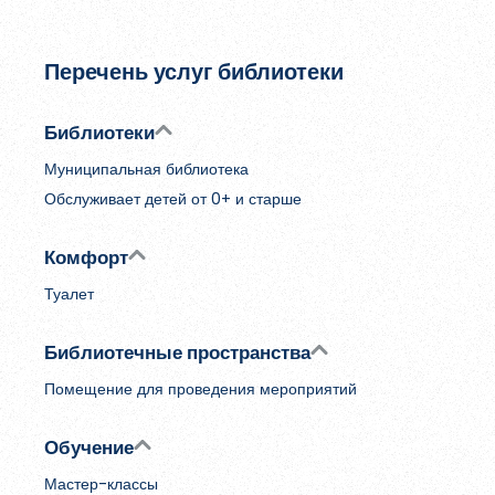
Обновить
Перечень услуг библиотеки
Я согласен на обработку
персональных данных
Я согласен с
правилами использования материалов
,
Библиотеки
размещённых на портале.
Муниципальная библиотека
Обслуживает детей от 0+ и старше
Зарегистрироваться
Комфорт
Туалет
Уже зарегистрированы?
Войти
Библиотечные пространства
Помещение для проведения мероприятий
Обучение
Мастер-классы